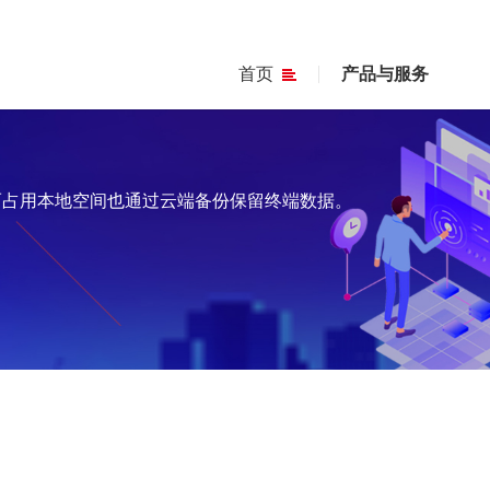
首页
产品与服务
而占用本地空间也通过云端备份保留终端数据。