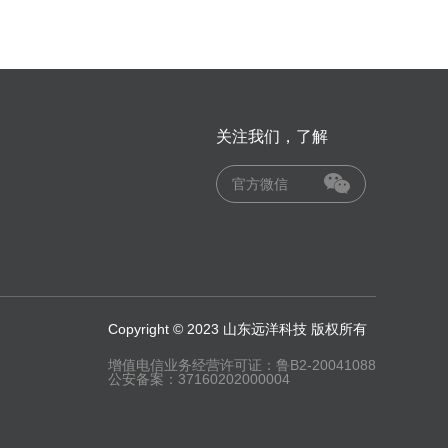
关注我们，了解
官方微信
Copyright © 2023 山东远洋科技 版权所有
增值电信业务经营许可证：鲁B2-20041088
公安备案：37160202000004