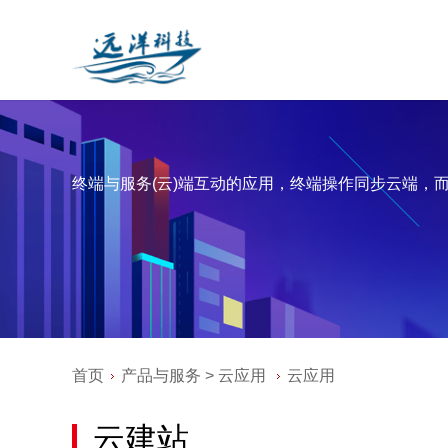
终端与服务(云)端互动的应用，终端操作同步云端，
首页
产品与服务
>
云应用
云应用
云建站