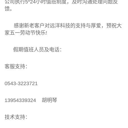
公司执行
5*24
小时值班制度，
及时
沟通
处理问题反
馈。
感谢新老客户对远洋科技的支持与厚爱，预祝大
家
五一劳动节
快乐
!
假期值班人员及电话：
客服支持：
0543-3223721
13954339324 胡明琴
技术支持：